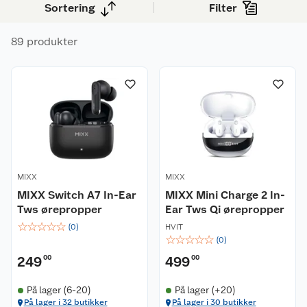
Sortering
Filter
89 produkter
MIXX
MIXX
MIXX Switch A7 In-Ear
MIXX Mini Charge 2 In-
Tws ørepropper
Ear Tws Qi ørepropper
☆
☆
☆
☆
☆
(
0
)
HVIT
☆
☆
☆
☆
☆
(
0
)
249
00
499
00
På lager (6-20)
På lager (+20)
På lager i 32 butikker
På lager i 30 butikker