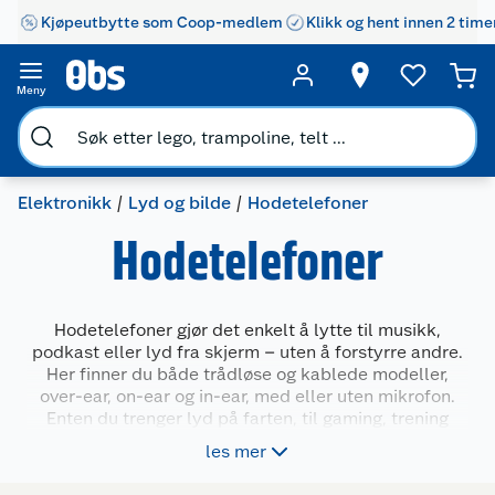
Kjøpeutbytte som Coop-medlem
Klikk og hent innen 2 time
Meny
Elektronikk
Lyd og bilde
Hodetelefoner
Hodetelefoner
Hodetelefoner gjør det enkelt å lytte til musikk,
podkast eller lyd fra skjerm – uten å forstyrre andre.
Her finner du både trådløse og kablede modeller,
over-ear, on-ear og in-ear, med eller uten mikrofon.
Enten du trenger lyd på farten, til gaming, trening
eller ro i hjemmet, finnes det en modell som passer.
les mer
Velg mellom ulike størrelser, farger og funksjoner til
barn, ungdom og voksne.