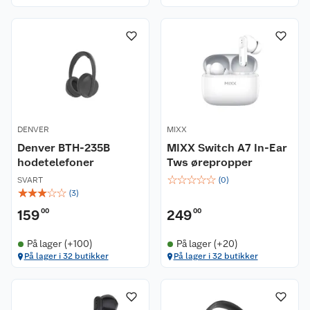
DENVER
MIXX
Denver BTH-235B
MIXX Switch A7 In-Ear
hodetelefoner
Tws ørepropper
☆
☆
☆
☆
☆
SVART
(
0
)
☆
☆
☆
☆
☆
(
3
)
159
00
249
00
På lager (+100)
På lager (+20)
På lager i 32 butikker
På lager i 32 butikker