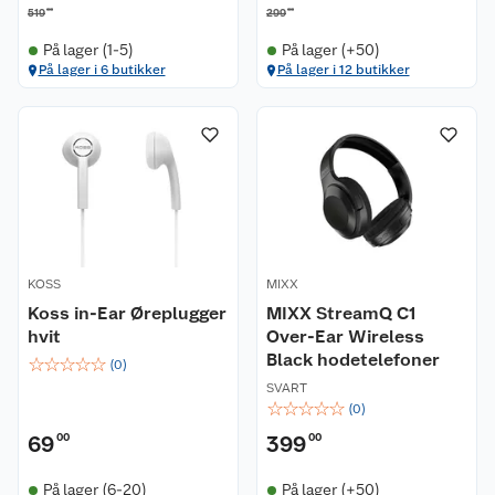
00
00
519
299
På lager (1-5)
På lager (+50)
På lager i 6 butikker
På lager i 12 butikker
Kundeservice
Om oss
Kontakt oss
Nyheter
Angre- og returrett
Våre butikker
Reklamasjon og garanti
KOSS
MIXX
Våre merkevarer
Ofte stilte spørsmål
Koss in-Ear Øreplugger
MIXX StreamQ C1
hvit
Over-Ear Wireless
Black hodetelefoner
☆
☆
☆
☆
☆
Coop kjeder
Betalingsalternativer
(
0
)
SVART
☆
☆
☆
☆
☆
(
0
)
Ledige stillinger
Leveringsalternativer
Åpent kjøp
69
00
399
00
Bærekraft
Pakkesporing
Coop medlem
På lager (6-20)
På lager (+50)