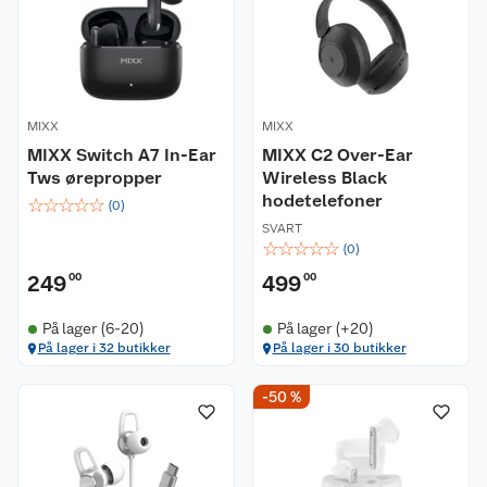
MIXX
MIXX
MIXX Switch A7 In-Ear
MIXX C2 Over-Ear
Tws ørepropper
Wireless Black
hodetelefoner
☆
☆
☆
☆
☆
(
0
)
SVART
☆
☆
☆
☆
☆
(
0
)
249
00
499
00
På lager (6-20)
På lager (+20)
På lager i 32 butikker
På lager i 30 butikker
-50 %