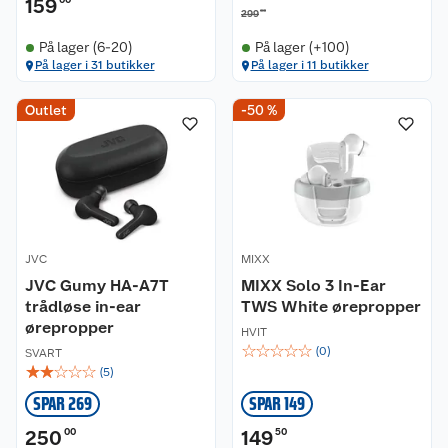
159
00
299
På lager (6-20)
På lager (+100)
På lager i 31 butikker
På lager i 11 butikker
Outlet
-50 %
JVC
MIXX
JVC Gumy HA-A7T
MIXX Solo 3 In-Ear
trådløse in-ear
TWS White ørepropper
ørepropper
HVIT
☆
☆
☆
☆
☆
(
0
)
SVART
☆
☆
☆
☆
☆
(
5
)
SPAR 269
SPAR 149
250
00
149
50