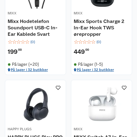
MIXX
MIXX
Mixx Hodetelefon
Mixx Sports Charge 2
Soundport USB-C In-
In-Ear Hook TWS
Ear Kablede Svart
ørepropper
☆
☆
☆
☆
☆
☆
☆
☆
☆
☆
(
0
)
(
0
)
199
00
449
00
På lager (+20)
På lager (1-5)
På lager i 32 butikker
På lager i 32 butikker
HAPPY PLUGS
MIXX