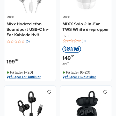
MIXX
MIXX
Mixx Hodetelefon
MIXX Solo 2 In-Ear
Soundport USB-C In-
TWS White ørepropper
Ear Kablede Hvit
HVIT
☆
☆
☆
☆
☆
☆
☆
☆
☆
☆
(
0
)
(
0
)
SPAR 149
149
50
199
00
00
299
På lager (+20)
På lager (6-20)
På lager i 32 butikker
På lager i 16 butikker