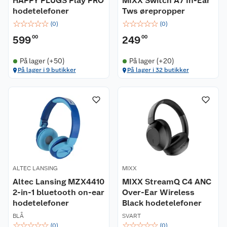
HAPPY PLUGS Play PRO
MIXX Switch A7 In-Ear
hodetelefoner
Tws ørepropper
☆
☆
☆
☆
☆
☆
☆
☆
☆
☆
(
0
)
(
0
)
599
00
249
00
På lager (+50)
På lager (+20)
På lager i 9 butikker
På lager i 32 butikker
ALTEC LANSING
MIXX
Altec Lansing MZX4410
MIXX StreamQ C4 ANC
2-in-1 bluetooth on-ear
Over-Ear Wireless
hodetelefoner
Black hodetelefoner
BLÅ
SVART
☆
☆
☆
☆
☆
☆
☆
☆
☆
☆
(
0
)
(
0
)