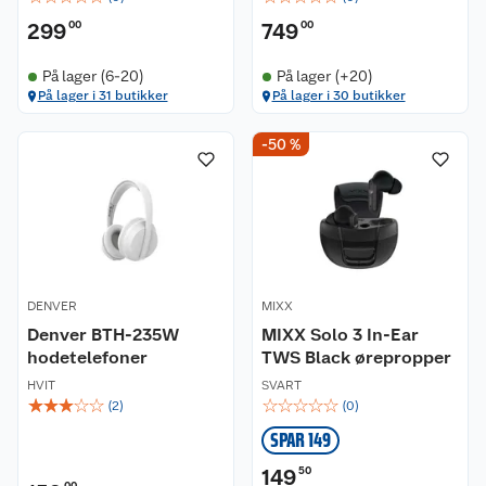
299
00
749
00
På lager (6-20)
På lager (+20)
På lager i 31 butikker
På lager i 30 butikker
-50 %
DENVER
MIXX
Denver BTH-235W
MIXX Solo 3 In-Ear
hodetelefoner
TWS Black ørepropper
HVIT
SVART
☆
☆
☆
☆
☆
☆
☆
☆
☆
☆
(
2
)
(
0
)
SPAR 149
149
50
00