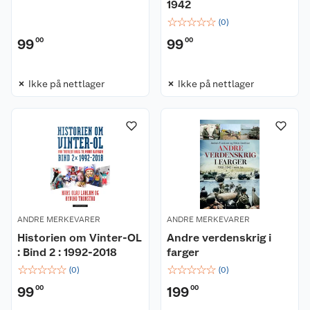
1942
☆
☆
☆
☆
☆
(
0
)
99
00
99
00
Ikke på nettlager
Ikke på nettlager
ANDRE MERKEVARER
ANDRE MERKEVARER
Historien om Vinter-OL
Andre verdenskrig i
: Bind 2 : 1992-2018
farger
☆
☆
☆
☆
☆
☆
☆
☆
☆
☆
(
0
)
(
0
)
99
00
199
00