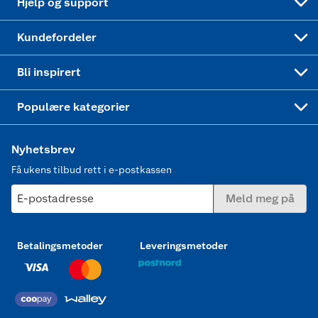
Hjelp og support
Min kake
Ukas 4 middagstilbud
Klær
Kundefordeler
Mer inspirasjon
Symaskin
Bli inspirert
Joggesko dame
Populære kategorier
Nyhetsbrev
Få ukens tilbud rett i e-postkassen
E-postadresse
Meld meg på
Betalingsmetoder
Leveringsmetoder