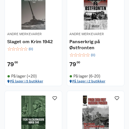
ANDRE MERKEVARER
ANDRE MERKEVARER
Slaget om Krim 1942
Panserkrig på
Østfronten
☆
☆
☆
☆
☆
(
0
)
☆
☆
☆
☆
☆
(
0
)
79
00
79
00
På lager (+20)
På lager (6-20)
På lager i 5 butikker
På lager i 2 butikker