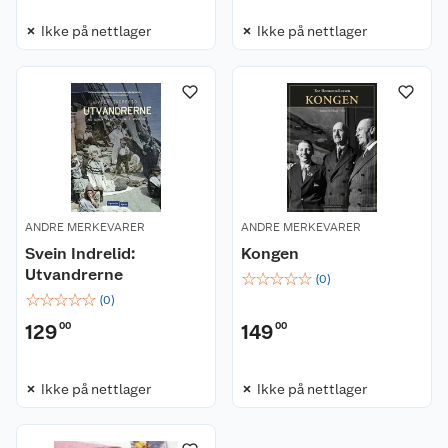
Ikke på nettlager
Ikke på nettlager
ANDRE MERKEVARER
ANDRE MERKEVARER
Svein Indrelid:
Kongen
Utvandrerne
☆
☆
☆
☆
☆
(
0
)
☆
☆
☆
☆
☆
(
0
)
Kundeservice
129
00
149
00
Om oss
Kontakt oss
Ikke på nettlager
Ikke på nettlager
Nyheter
Angre- og returrett