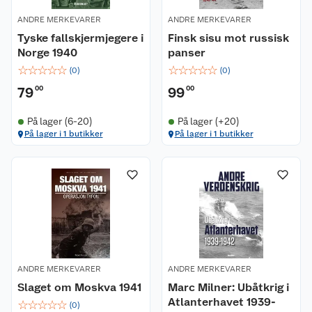
ANDRE MERKEVARER
ANDRE MERKEVARER
Tyske fallskjermjegere i
Finsk sisu mot russisk
Norge 1940
panser
☆
☆
☆
☆
☆
☆
☆
☆
☆
☆
(
0
)
(
0
)
79
00
99
00
På lager (6-20)
På lager (+20)
På lager i 1 butikker
På lager i 1 butikker
ANDRE MERKEVARER
ANDRE MERKEVARER
Slaget om Moskva 1941
Marc Milner: Ubåtkrig i
Atlanterhavet 1939-
☆
☆
☆
☆
☆
(
0
)