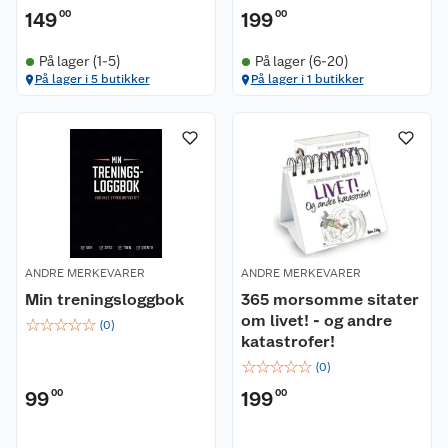
149
00
199
00
På lager (1-5)
På lager (6-20)
På lager i 5 butikker
På lager i 1 butikker
ANDRE MERKEVARER
ANDRE MERKEVARER
Min treningsloggbok
365 morsomme sitater
om livet! - og andre
☆
☆
☆
☆
☆
(
0
)
katastrofer!
☆
☆
☆
☆
☆
(
0
)
99
00
199
00
Kundeservice
Om oss
Kontakt oss