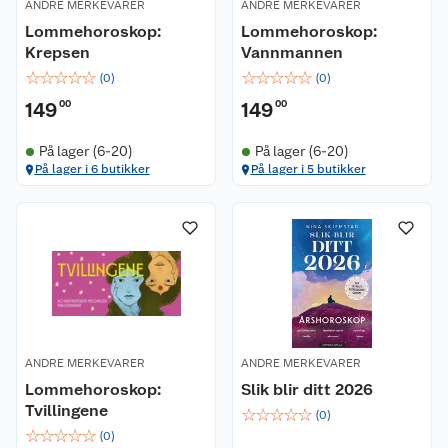
ANDRE MERKEVARER
ANDRE MERKEVARER
Lommehoroskop:
Lommehoroskop:
Krepsen
Vannmannen
☆
☆
☆
☆
☆
☆
☆
☆
☆
☆
(
0
)
(
0
)
149
00
149
00
På lager (6-20)
På lager (6-20)
På lager i 6 butikker
På lager i 5 butikker
ANDRE MERKEVARER
ANDRE MERKEVARER
Lommehoroskop:
Slik blir ditt 2026
Tvillingene
☆
☆
☆
☆
☆
(
0
)
☆
☆
☆
☆
☆
(
0
)