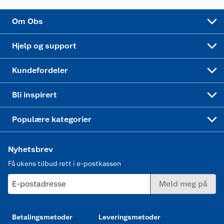
Sponsorvirksomhet
Cookies
Coop Mastercard
Velg riktig barnesykkel
LEGO
Om Obs
Leveringstid
Coop bedriftskort
Oppskrifter
Høytrykkspyler
Hjelp og support
Min kake
Ukas 4 middagstilbud
Klær
Kundefordeler
Mer inspirasjon
Symaskin
Bli inspirert
Joggesko dame
Populære kategorier
Nyhetsbrev
Få ukens tilbud rett i e-postkassen
E-postadresse
Meld meg på
Betalingsmetoder
Leveringsmetoder