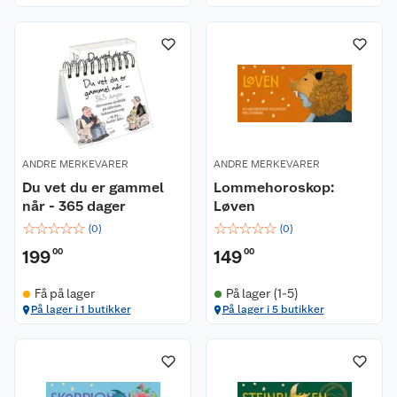
ANDRE MERKEVARER
ANDRE MERKEVARER
Du vet du er gammel
Lommehoroskop:
når - 365 dager
Løven
☆
☆
☆
☆
☆
☆
☆
☆
☆
☆
(
0
)
(
0
)
199
00
149
00
Få på lager
På lager (1-5)
På lager i 1 butikker
På lager i 5 butikker