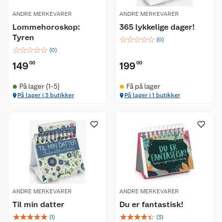
ANDRE MERKEVARER
ANDRE MERKEVARER
Lommehoroskop:
365 lykkelige dager!
Tyren
☆
☆
☆
☆
☆
(
0
)
☆
☆
☆
☆
☆
(
0
)
149
00
199
00
På lager (1-5)
Få på lager
På lager i 3 butikker
På lager i 1 butikker
ANDRE MERKEVARER
ANDRE MERKEVARER
Til min datter
Du er fantastisk!
☆
☆
☆
☆
☆
☆
☆
☆
☆
☆
(
1
)
(
3
)