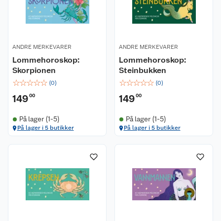
ANDRE MERKEVARER
ANDRE MERKEVARER
Lommehoroskop:
Lommehoroskop:
Skorpionen
Steinbukken
☆
☆
☆
☆
☆
☆
☆
☆
☆
☆
(
0
)
(
0
)
149
00
149
00
På lager (1-5)
På lager (1-5)
På lager i 5 butikker
På lager i 5 butikker