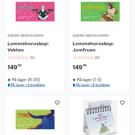
ANDRE MERKEVARER
ANDRE MERKEVARER
Lommehoroskop:
Lommehoroskop:
Vekten
Jomfruen
☆
☆
☆
☆
☆
☆
☆
☆
☆
☆
(
0
)
(
0
)
149
00
149
00
På lager (6-20)
På lager (1-5)
På lager i 6 butikker
På lager i 6 butikker