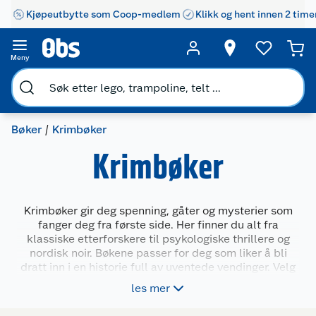
Kjøpeutbytte som Coop-medlem
Klikk og hent innen 2 time
Meny
Bøker
Krimbøker
Krimbøker
Krimbøker gir deg spenning, gåter og mysterier som
fanger deg fra første side. Her finner du alt fra
klassiske etterforskere til psykologiske thrillere og
nordisk noir. Bøkene passer for deg som liker å bli
dratt inn i en historie full av uventede vendinger. Velg
blant kjente forfattere og nye stemmer – i både
les mer
pocket, innbundet og e-bokformat. Enten du leser på
ferie, hjemme eller på farten, er krim perfekt for deg