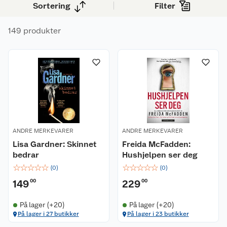
som liker å gjette hvem som står bak.
Sortering
Filter
149 produkter
ANDRE MERKEVARER
ANDRE MERKEVARER
Lisa Gardner: Skinnet
Freida McFadden:
bedrar
Hushjelpen ser deg
☆
☆
☆
☆
☆
☆
☆
☆
☆
☆
(
0
)
(
0
)
149
00
229
00
På lager (+20)
På lager (+20)
På lager i 27 butikker
På lager i 23 butikker