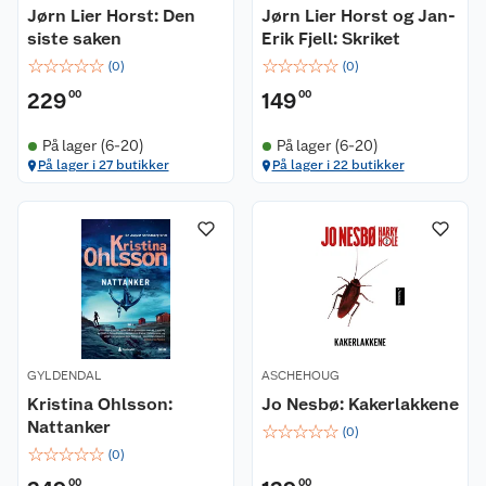
Jørn Lier Horst: Den
Jørn Lier Horst og Jan-
siste saken
Erik Fjell: Skriket
☆
☆
☆
☆
☆
☆
☆
☆
☆
☆
(
0
)
(
0
)
229
00
149
00
På lager (6-20)
På lager (6-20)
På lager i 27 butikker
På lager i 22 butikker
GYLDENDAL
ASCHEHOUG
Kristina Ohlsson:
Jo Nesbø: Kakerlakkene
Nattanker
☆
☆
☆
☆
☆
(
0
)
☆
☆
☆
☆
☆
(
0
)
00
00