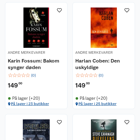
ANDRE MERKEVARER
ANDRE MERKEVARER
Karin Fossum: Bakom
Harlan Coben: Den
synger døden
uskyldige
☆
☆
☆
☆
☆
☆
☆
☆
☆
☆
(
0
)
(
0
)
149
00
149
00
På lager (+20)
På lager (+20)
På lager i 23 butikker
På lager i 25 butikker