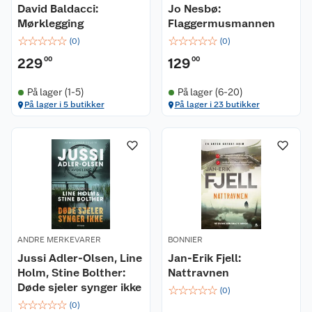
David Baldacci:
Jo Nesbø:
Mørklegging
Flaggermusmannen
☆
☆
☆
☆
☆
☆
☆
☆
☆
☆
(
0
)
(
0
)
229
00
129
00
På lager (1-5)
På lager (6-20)
På lager i 5 butikker
På lager i 23 butikker
Kundeservice
Om oss
Kontakt oss
Nyheter
Angre- og returrett
Våre butikker
Reklamasjon og garanti
ANDRE MERKEVARER
BONNIER
Våre merkevarer
Ofte stilte spørsmål
Jussi Adler-Olsen, Line
Jan-Erik Fjell:
Holm, Stine Bolther:
Nattravnen
Coop kjeder
Betalingsalternativer
Døde sjeler synger ikke
☆
☆
☆
☆
☆
(
0
)
☆
☆
☆
☆
☆
(
0
)
Ledige stillinger
Leveringsalternativer
Åpent kjøp