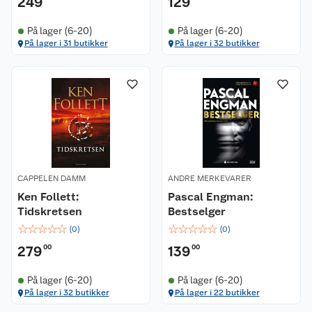
249
129
På lager (6-20)
På lager (6-20)
På lager i 31 butikker
På lager i 32 butikker
CAPPELEN DAMM
ANDRE MERKEVARER
Ken Follett:
Pascal Engman:
Tidskretsen
Bestselger
☆
☆
☆
☆
☆
☆
☆
☆
☆
☆
(
0
)
(
0
)
279
00
139
00
På lager (6-20)
På lager (6-20)
På lager i 32 butikker
På lager i 22 butikker