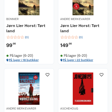
BONNIER
ANDRE MERKEVARER
Jørn Lier Horst: Tørt
Jørn Lier Horst: Tørt
land
land
☆
☆
☆
☆
☆
☆
☆
☆
☆
☆
(
0
)
(
0
)
99
00
149
00
På lager (6-20)
På lager (6-20)
På lager i 18 butikker
På lager i 22 butikker
ANDRE MERKEVARER
ASCHEHOUG