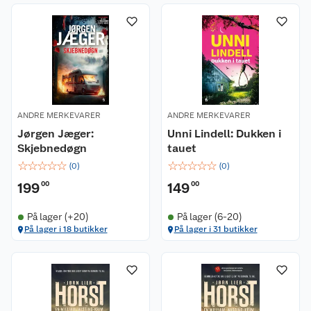
ANDRE MERKEVARER
ANDRE MERKEVARER
Jørgen Jæger:
Unni Lindell: Dukken i
Skjebnedøgn
tauet
☆
☆
☆
☆
☆
☆
☆
☆
☆
☆
(
0
)
(
0
)
199
00
149
00
På lager (+20)
På lager (6-20)
På lager i 18 butikker
På lager i 31 butikker