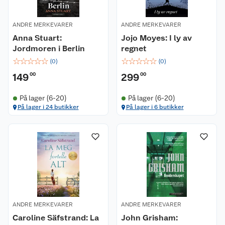
ANDRE MERKEVARER
ANDRE MERKEVARER
Anna Stuart:
Jojo Moyes: I ly av
Jordmoren i Berlin
regnet
☆
☆
☆
☆
☆
☆
☆
☆
☆
☆
(
0
)
(
0
)
149
00
299
00
På lager (6-20)
På lager (6-20)
På lager i 24 butikker
På lager i 6 butikker
ANDRE MERKEVARER
ANDRE MERKEVARER
Caroline Säfstrand: La
John Grisham: