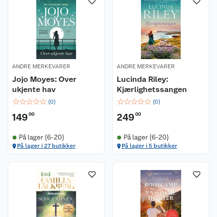
ANDRE MERKEVARER
ANDRE MERKEVARER
Jojo Moyes: Over
Lucinda Riley:
ukjente hav
Kjærlighetssangen
☆
☆
☆
☆
☆
☆
☆
☆
☆
☆
(
0
)
(
0
)
149
00
249
00
På lager (6-20)
På lager (6-20)
På lager i 27 butikker
På lager i 5 butikker