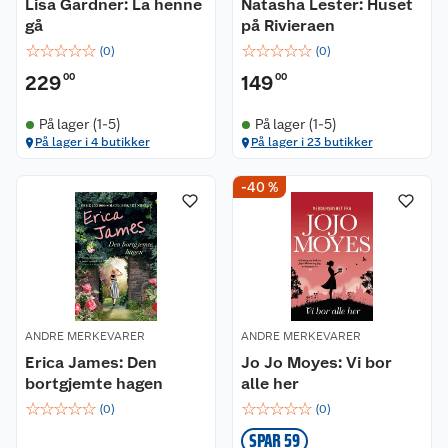
Lisa Gardner: La henne
Natasha Lester: Huset
gå
på Rivieraen
☆
☆
☆
☆
☆
☆
☆
☆
☆
☆
(
0
)
(
0
)
229
00
149
00
På lager (1-5)
På lager (1-5)
På lager i 4 butikker
På lager i 23 butikker
-40 %
ANDRE MERKEVARER
ANDRE MERKEVARER
Erica James: Den
Jo Jo Moyes: Vi bor
bortgjemte hagen
alle her
☆
☆
☆
☆
☆
☆
☆
☆
☆
☆
(
0
)
(
0
)
SPAR 59