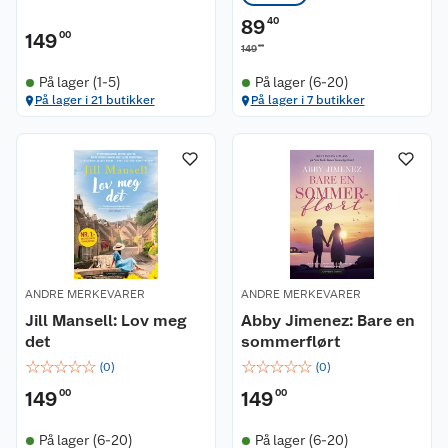
89
40
149
00
00
149
På lager (1-5)
På lager (6-20)
Kundeservice
På lager i 21 butikker
På lager i 7 butikker
Om oss
Kontakt oss
Nyheter
Angre- og returrett
Våre butikker
Reklamasjon og garanti
Våre merkevarer
Ofte stilte spørsmål
ANDRE MERKEVARER
ANDRE MERKEVARER
Jill Mansell: Lov meg
Abby Jimenez: Bare en
Coop kjeder
Betalingsalternativer
det
sommerflørt
☆
☆
☆
☆
☆
☆
☆
☆
☆
☆
(
0
)
(
0
)
Ledige stillinger
Leveringsalternativer
Åpent kjøp
149
00
149
00
Bærekraft
Pakkesporing
Coop medlem
På lager (6-20)
På lager (6-20)