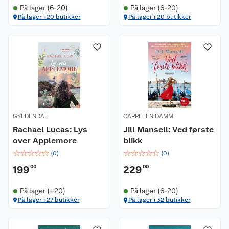
På lager (6-20)
På lager (6-20)
På lager i 20 butikker
På lager i 20 butikker
GYLDENDAL
CAPPELEN DAMM
Rachael Lucas: Lys
Jill Mansell: Ved første
over Applemore
blikk
☆
☆
☆
☆
☆
☆
☆
☆
☆
☆
(
0
)
(
0
)
199
00
229
00
På lager (+20)
På lager (6-20)
På lager i 27 butikker
På lager i 32 butikker