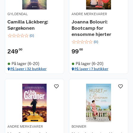
GYLDENDAL
ANDRE MERKEVARER
Camilla Läckberg:
Joanna Bolouri:
Sørgekonen
Bootcamp for
ensomme hjerter
☆
☆
☆
☆
☆
(
0
)
☆
☆
☆
☆
☆
(
0
)
249
00
99
00
På lager (6-20)
På lager (6-20)
På lager i 32 butikker
På lager i 7 butikker
ANDRE MERKEVARER
BONNIER