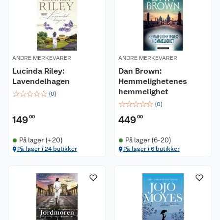
ANDRE MERKEVARER
ANDRE MERKEVARER
Lucinda Riley:
Dan Brown:
Lavendelhagen
Hemmelighetenes
hemmelighet
☆
☆
☆
☆
☆
(
0
)
☆
☆
☆
☆
☆
(
0
)
149
00
449
00
På lager (+20)
På lager (6-20)
På lager i 24 butikker
På lager i 6 butikker