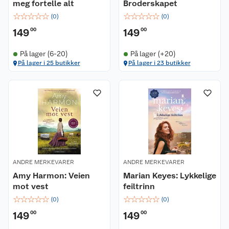
meg fortelle alt
Broderskapet
☆
☆
☆
☆
☆
☆
☆
☆
☆
☆
(
0
)
(
0
)
149
00
149
00
På lager (6-20)
På lager (+20)
På lager i 25 butikker
På lager i 23 butikker
ANDRE MERKEVARER
ANDRE MERKEVARER
Amy Harmon: Veien
Marian Keyes: Lykkelige
mot vest
feiltrinn
☆
☆
☆
☆
☆
☆
☆
☆
☆
☆
(
0
)
(
0
)
149
00
149
00