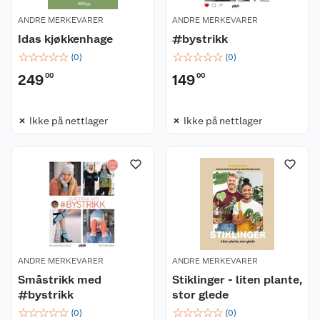
ANDRE MERKEVARER
ANDRE MERKEVARER
Idas kjøkkenhage
#bystrikk
☆
☆
☆
☆
☆
☆
☆
☆
☆
☆
(
0
)
(
0
)
249
00
149
00
Kundeservice
Ikke på nettlager
Ikke på nettlager
Om oss
Kontakt oss
Nyheter
Angre- og returrett
Våre butikker
Reklamasjon og garanti
Våre merkevarer
Ofte stilte spørsmål
ANDRE MERKEVARER
ANDRE MERKEVARER
Småstrikk med
Stiklinger - liten plante,
Coop kjeder
Betalingsalternativer
#bystrikk
stor glede
☆
☆
☆
☆
☆
☆
☆
☆
☆
☆
(
0
)
(
0
)
Ledige stillinger
Leveringsalternativer
Åpent kjøp