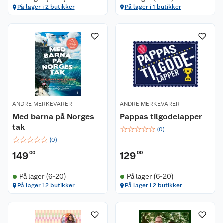
På lager i 2 butikker
På lager i 1 butikker
ANDRE MERKEVARER
ANDRE MERKEVARER
Med barna på Norges
Pappas tilgodelapper
tak
☆
☆
☆
☆
☆
(
0
)
☆
☆
☆
☆
☆
(
0
)
149
00
129
00
På lager (6-20)
På lager (6-20)
På lager i 2 butikker
På lager i 2 butikker