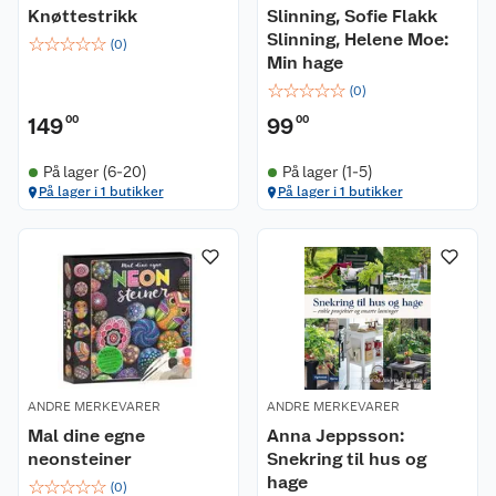
Knøttestrikk
Slinning, Sofie Flakk
Slinning, Helene Moe:
☆
☆
☆
☆
☆
(
0
)
Min hage
☆
☆
☆
☆
☆
(
0
)
149
00
99
00
På lager (6-20)
På lager (1-5)
På lager i 1 butikker
På lager i 1 butikker
ANDRE MERKEVARER
ANDRE MERKEVARER
Mal dine egne
Anna Jeppsson:
neonsteiner
Snekring til hus og
hage
☆
☆
☆
☆
☆
(
0
)