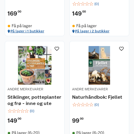
☆
☆
☆
☆
☆
(
0
)
169
00
149
00
Få på lager
Få på lager
På lager i 1 butikker
På lager i 2 butikker
ANDRE MERKEVARER
ANDRE MERKEVARER
Stiklinger, potteplanter
Naturhåndbok: Fjellet
og frø - inne og ute
☆
☆
☆
☆
☆
(
0
)
☆
☆
☆
☆
☆
(
0
)
149
00
99
00
På lager (6-20)
På lager (6-20)