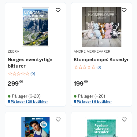
ZEBRA
ANDRE MERKEVARER
Norges eventyrlige
Klompelompe: Kosedyr
bilturer
☆
☆
☆
☆
☆
(
0
)
☆
☆
☆
☆
☆
(
0
)
299
00
199
00
På lager (6-20)
På lager (+20)
På lager i 29 butikker
På lager i 6 butikker