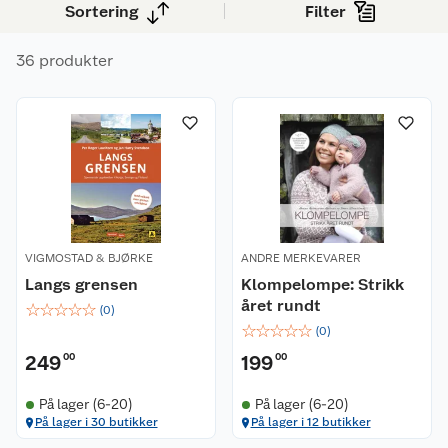
Sortering
Filter
36 produkter
VIGMOSTAD & BJØRKE
ANDRE MERKEVARER
Langs grensen
Klompelompe: Strikk
året rundt
☆
☆
☆
☆
☆
(
0
)
☆
☆
☆
☆
☆
(
0
)
249
00
199
00
På lager (6-20)
På lager (6-20)
På lager i 30 butikker
På lager i 12 butikker