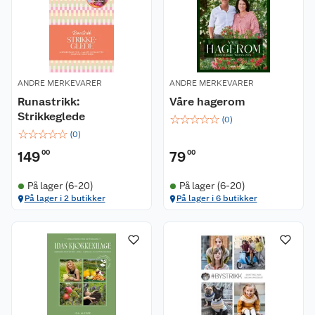
ANDRE MERKEVARER
ANDRE MERKEVARER
Runastrikk:
Våre hagerom
Strikkeglede
☆
☆
☆
☆
☆
(
0
)
☆
☆
☆
☆
☆
(
0
)
149
00
79
00
På lager (6-20)
På lager (6-20)
På lager i 2 butikker
På lager i 6 butikker