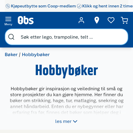
Kjøpeutbytte som Coop-medlem
Klikk og hent innen 2 time
Meny
Bøker
Hobbybøker
Hobbybøker
Hobbybøker gir inspirasjon og veiledning til små og
store prosjekter du kan gjøre hjemme. Her finner du
bøker om strikking, hage, tur, matlaging, snekring og
annet håndarbeid. Enten du er nybegynner eller har
erfaring fra før, finnes det bøker som hjelper deg i
gang og holder motivasjonen oppe. Du kan velge blant
les mer
mange ulike temaer og nivåer – for både voksne og
barn.