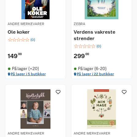
ANDRE MERKEVARER
ZEBRA
Ole koker
Verdens vakreste
strender
☆
☆
☆
☆
☆
(
0
)
☆
☆
☆
☆
☆
(
0
)
149
00
299
00
På lager (+20)
På lager (6-20)
På lager i 5 butikker
På lager i 22 butikker
ANDRE MERKEVARER
ANDRE MERKEVARER