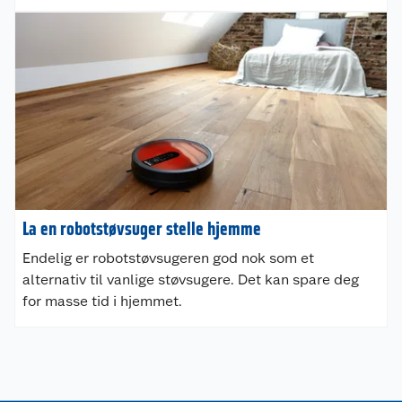
Nyheter
Angre- og returrett
Våre butikker
Reklamasjon og garanti
Våre merkevarer
Ofte stilte spørsmål
Coop kjeder
Betalingsalternativer
Ledige stillinger
Leveringsalternativer
Åpent kjøp
La en robotstøvsuger stelle hjemme
Bærekraft
Pakkesporing
Coop medlem
Endelig er robotstøvsugeren god nok som et
alternativ til vanlige støvsugere. Det kan spare deg
Sikkerhetsdatablad
Sikkerhetsdatablad
Retur av el-avfall
Trampoline
for masse tid i hjemmet.
Samvirkelag
Kjøpsvilkår
Klikk og hent
Festdrakter til hele familien
Hagemøbler og utemøbler
Virksomheten
Personvern
Matvaregaranti
Alt til grillsesongen
Sykler og sykkelutstyr