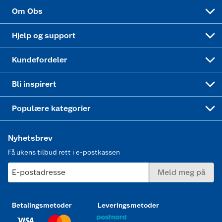
Sponsorvirksomhet
Cookies
Coop Mastercard
Velg riktig barnesykkel
LEGO
Om Obs
Leveringstid
Coop bedriftskort
Oppskrifter
Høytrykkspyler
Hjelp og support
Min kake
Ukas 4 middagstilbud
Klær
Kundefordeler
Mer inspirasjon
Symaskin
Bli inspirert
Joggesko dame
Populære kategorier
Nyhetsbrev
Få ukens tilbud rett i e-postkassen
E-postadresse
Meld meg på
Betalingsmetoder
Leveringsmetoder