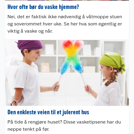
Hvor ofte bør du vaske hjemme?
Nei, det er faktisk ikke nødvendig å våtmoppe stuen
og soverommet hver uke. Se her hva som egentlig er
viktig å vaske og når.
Den enkleste veien til et julerent hus
Kundeservice
På tide å rengjøre huset? Disse vasketipsene har du
Om oss
Kontakt oss
neppe tenkt på før.