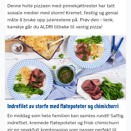
Denne hvite pizzaen med pinnekjøttrester har tatt
sosiale medier med storm! Kremet, festlig og genial
måte å bruke opp julerestene på. Prøv den - tenk,
kanskje går du ALDRI tilbake til vanlig pizza!
Indrefilet av storfe med fløtepoteter og chimichurri
En middag som hele familien kan samles rundt! Saftig
indrefilet, kremede fløtepoteter og frisk chimichurri
gir en smakfull kombinasjon som passer perfekt til