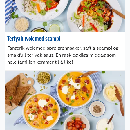
Teriyakiwok med scampi
Fargerik wok med sprø grønnsaker, saftig scampi og
smakfull teriyakisaus. En rask og digg middag som
hele familien kommer til å like!
Kundeservice
Om oss
Kontakt oss
Nyheter
Angre- og returrett
Våre butikker
Reklamasjon og garanti
Våre merkevarer
Ofte stilte spørsmål