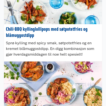
Chili-BBQ kyllinglollipops med søtpotetfries og
blåmuggostdipp
Sprø kylling med spicy smak, søtpotetfries og en
kremet blåmuggostdipp. En digg kombinasjon som
gjør hverdagsmiddagen til noe helt spesielt!