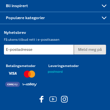
Mer inspirasjon
Symaskin
Bli inspirert
Joggesko dame
Populære kategorier
Nyhetsbrev
Få ukens tilbud rett i e-postkassen
E-postadresse
Meld meg på
Betalingsmetoder
Leveringsmetoder