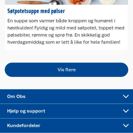
Coop kjeder
Betalingsalternativer
Søtpotetsuppe med pølser
En suppe som varmer både kroppen og humøret i
Ledige stillinger
Leveringsalternativer
Åpent kjøp
høstkulden! Fyldig og mild med søtpotet, toppet med
pølsebiter, rømme og sprø frø. En skikkelig god
Bærekraft
Pakkesporing
Coop medlem
hverdagsmiddag som er lett å like for hele familien!
Sikkerhetsdatablad
Sikkerhetsdatablad
Retur av el-avfall
Trampoline
Samvirkelag
Kjøpsvilkår
Klikk og hent
Festdrakter til hele familien
Hagemøbler og utemøbler
Vis flere
Virksomheten
Personvern
Matvaregaranti
Alt til grillsesongen
Sykler og sykkelutstyr
Sponsorvirksomhet
Cookies
Coop Mastercard
Velg riktig barnesykkel
LEGO
Om Obs
Leveringstid
Coop bedriftskort
Oppskrifter
Høytrykkspyler
Hjelp og support
Min kake
Ukas 4 middagstilbud
Klær
Kundefordeler